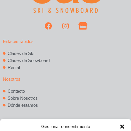
F
I
S
a
n
t
c
s
o
Enlaces rápidos
e
t
r
b
a
e
Clases de Ski
o
g
Clases de Snowboard
o
r
Rental
k
a
m
Nosotros
Contacto
Sobre Nosotros
Dónde estamos
Gestionar consentimiento