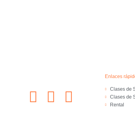
Enlaces rápid
Clases de 
F
I
S
Clases de 
Rental
a
n
t
c
s
o