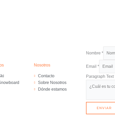
Nombre
*
Paragraph
os
Nosotros
Email
*
Nombre
Ski
Contacto
Text
Paragraph Text
Snowboard
Sobre Nosotros
Dónde estamos
ENVIAR